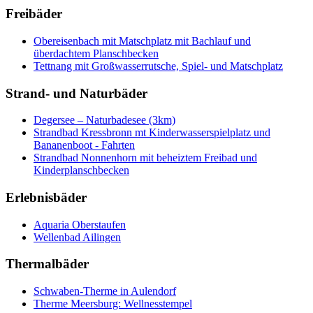
Freibäder
Obereisenbach mit Matschplatz mit Bachlauf und
überdachtem Planschbecken
Tettnang mit Großwasserrutsche, Spiel- und Matschplatz
Strand- und Naturbäder
Degersee – Naturbadesee (3km)
Strandbad Kressbronn mt Kinderwasserspielplatz und
Bananenboot - Fahrten
Strandbad Nonnenhorn mit beheiztem Freibad und
Kinderplanschbecken
Erlebnisbäder
Aquaria Oberstaufen
Wellenbad Ailingen
Thermalbäder
Schwaben-Therme in Aulendorf
Therme Meersburg: Wellnesstempel