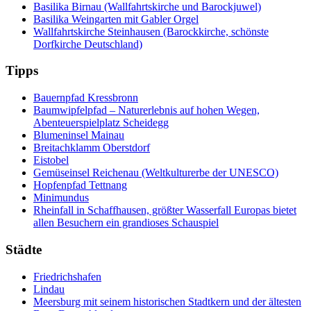
Basilika Birnau (Wallfahrtskirche und Barockjuwel)
Basilika Weingarten mit Gabler Orgel
Wallfahrtskirche Steinhausen (Barockkirche, schönste
Dorfkirche Deutschland)
Tipps
Bauernpfad Kressbronn
Baumwipfelpfad – Naturerlebnis auf hohen Wegen,
Abenteuerspielplatz Scheidegg
Blumeninsel Mainau
Breitachklamm Oberstdorf
Eistobel
Gemüseinsel Reichenau (Weltkulturerbe der UNESCO)
Hopfenpfad Tettnang
Minimundus
Rheinfall in Schaffhausen, größter Wasserfall Europas bietet
allen Besuchern ein grandioses Schauspiel
Städte
Friedrichshafen
Lindau
Meersburg mit seinem historischen Stadtkern und der ältesten