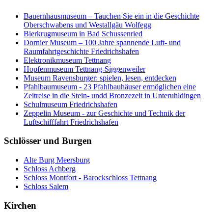
Bauernhausmuseum – Tauchen Sie ein in die Geschichte
Oberschwabens und Westallgäu Wolfegg
Bierkrugmuseum in Bad Schussenried
Dornier Museum – 100 Jahre spannende Luft- und
Raumfahrtgeschichte Friedrichshafen
Elektronikmuseum Tettnang
Hopfenmuseum Tettnang-Siggenweiler
Museum Ravensburger: spielen, lesen, entdecken
Pfahlbaumuseum - 23 Pfahlbauhäuser ermöglichen eine
Zeitreise in die Stein- undd Bronzezeit in Unteruhldingen
Schulmuseum Friedrichshafen
Zeppelin Museum - zur Geschichte und Technik der
Luftschifffahrt Friedrichshafen
Schlösser und Burgen
Alte Burg Meersburg
Schloss Achberg
Schloss Montfort - Barockschloss Tettnang
Schloss Salem
Kirchen